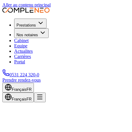
Aller au contenu principal
Prestations
Nos notaires
Cabinet
Equipe
Actualites
Carrières
Portal
0531 224 320-0
Prendre rendez-vous
Français
FR
Français
FR
Retour au blog