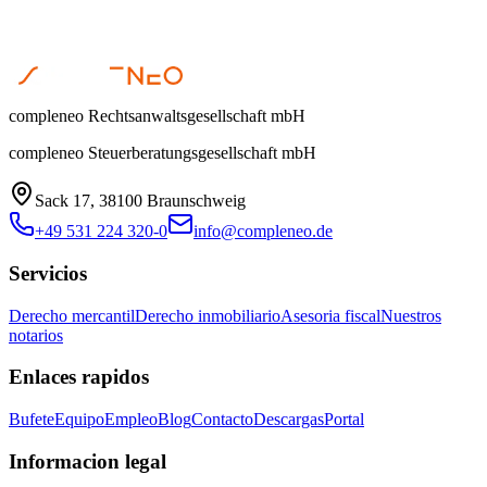
compleneo Rechtsanwaltsgesellschaft mbH
compleneo Steuerberatungsgesellschaft mbH
Sack 17, 38100 Braunschweig
+49 531 224 320-0
info@compleneo.de
Servicios
Derecho mercantil
Derecho inmobiliario
Asesoria fiscal
Nuestros
notarios
Enlaces rapidos
Bufete
Equipo
Empleo
Blog
Contacto
Descargas
Portal
Informacion legal