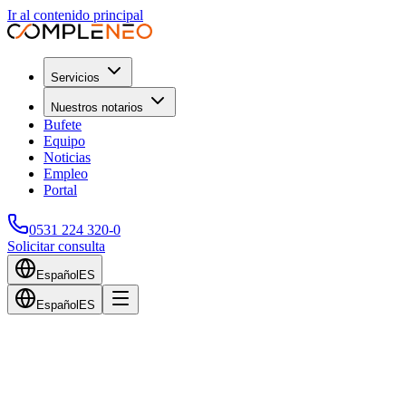
Ir al contenido principal
Servicios
Nuestros notarios
Bufete
Equipo
Noticias
Empleo
Portal
0531 224 320-0
Solicitar consulta
Español
ES
Español
ES
Volver al blog