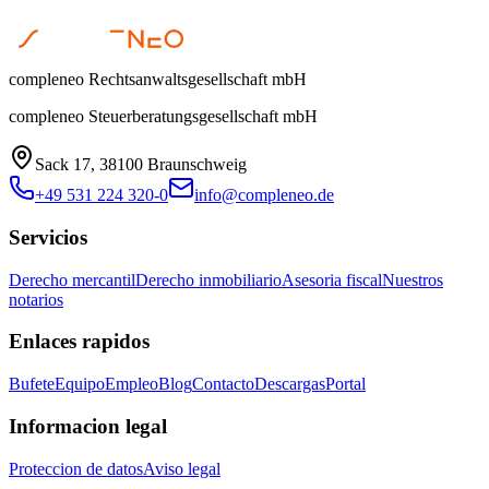
compleneo Rechtsanwaltsgesellschaft mbH
compleneo Steuerberatungsgesellschaft mbH
Sack 17, 38100 Braunschweig
+49 531 224 320-0
info@compleneo.de
Servicios
Derecho mercantil
Derecho inmobiliario
Asesoria fiscal
Nuestros
notarios
Enlaces rapidos
Bufete
Equipo
Empleo
Blog
Contacto
Descargas
Portal
Informacion legal
Proteccion de datos
Aviso legal