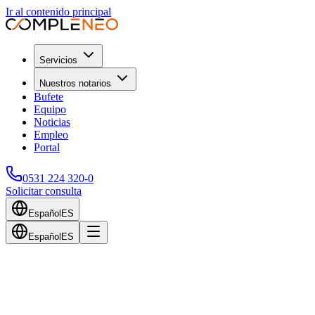
Ir al contenido principal
Servicios
Nuestros notarios
Bufete
Equipo
Noticias
Empleo
Portal
0531 224 320-0
Solicitar consulta
Español
ES
Español
ES
Volver al blog