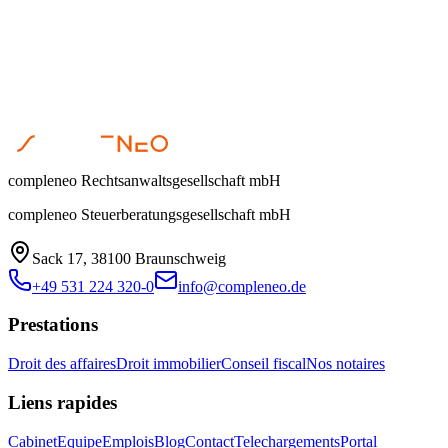
compleneo Rechtsanwaltsgesellschaft mbH
compleneo Steuerberatungsgesellschaft mbH
Sack 17, 38100 Braunschweig
+49 531 224 320-0
info@compleneo.de
Prestations
Droit des affaires
Droit immobilier
Conseil fiscal
Nos notaires
Liens rapides
Cabinet
Equipe
Emplois
Blog
Contact
Telechargements
Portal