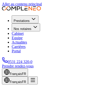
Aller au contenu principal
Prestations
Nos notaires
Cabinet
Equipe
Actualites
Carrières
Portal
0531 224 320-0
Prendre rendez-vous
Français
FR
Français
FR
Retour au blog