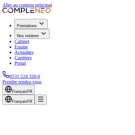
Aller au contenu principal
Prestations
Nos notaires
Cabinet
Equipe
Actualites
Carrières
Portal
0531 224 320-0
Prendre rendez-vous
Français
FR
Français
FR
Retour au blog