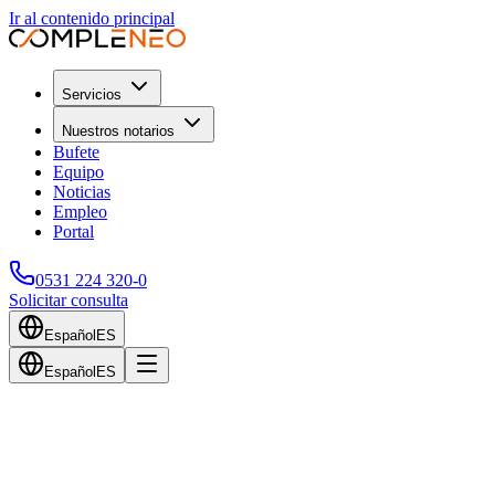
Ir al contenido principal
Servicios
Nuestros notarios
Bufete
Equipo
Noticias
Empleo
Portal
0531 224 320-0
Solicitar consulta
Español
ES
Español
ES
Volver al blog