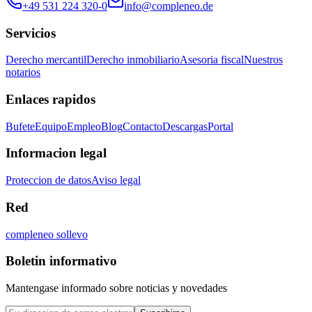
+49 531 224 320-0
info@compleneo.de
Servicios
Derecho mercantil
Derecho inmobiliario
Asesoria fiscal
Nuestros
notarios
Enlaces rapidos
Bufete
Equipo
Empleo
Blog
Contacto
Descargas
Portal
Informacion legal
Proteccion de datos
Aviso legal
Red
compleneo sollevo
Boletin informativo
Mantengase informado sobre noticias y novedades