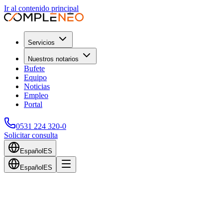
Ir al contenido principal
Servicios
Nuestros notarios
Bufete
Equipo
Noticias
Empleo
Portal
0531 224 320-0
Solicitar consulta
Español
ES
Español
ES
Volver al blog