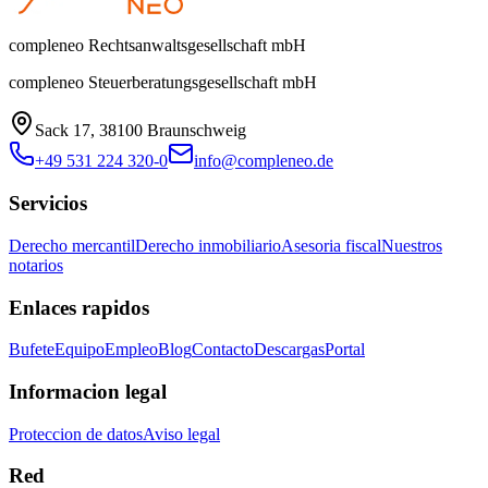
compleneo Rechtsanwaltsgesellschaft mbH
compleneo Steuerberatungsgesellschaft mbH
Sack 17, 38100 Braunschweig
+49 531 224 320-0
info@compleneo.de
Servicios
Derecho mercantil
Derecho inmobiliario
Asesoria fiscal
Nuestros
notarios
Enlaces rapidos
Bufete
Equipo
Empleo
Blog
Contacto
Descargas
Portal
Informacion legal
Proteccion de datos
Aviso legal
Red