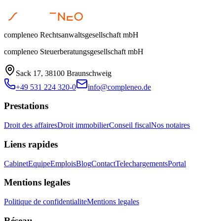
compleneo Rechtsanwaltsgesellschaft mbH
compleneo Steuerberatungsgesellschaft mbH
Sack 17, 38100 Braunschweig
+49 531 224 320-0
info@compleneo.de
Prestations
Droit des affaires
Droit immobilier
Conseil fiscal
Nos notaires
Liens rapides
Cabinet
Equipe
Emplois
Blog
Contact
Telechargements
Portal
Mentions legales
Politique de confidentialite
Mentions legales
Réseau