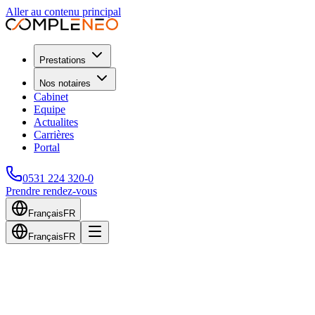
Aller au contenu principal
Prestations
Nos notaires
Cabinet
Equipe
Actualites
Carrières
Portal
0531 224 320-0
Prendre rendez-vous
Français
FR
Français
FR
Home
Notary
Corporate Law