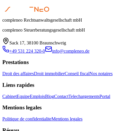
compleneo Rechtsanwaltsgesellschaft mbH
compleneo Steuerberatungsgesellschaft mbH
Sack 17, 38100 Braunschweig
+49 531 224 320-0
info@compleneo.de
Prestations
Droit des affaires
Droit immobilier
Conseil fiscal
Nos notaires
Liens rapides
Cabinet
Equipe
Emplois
Blog
Contact
Telechargements
Portal
Mentions legales
Politique de confidentialite
Mentions legales
Réseau