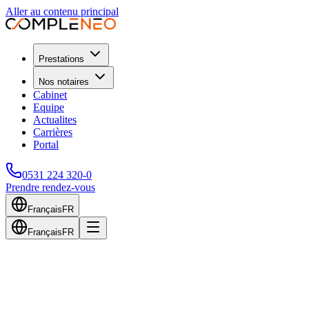
Aller au contenu principal
Prestations
Nos notaires
Cabinet
Equipe
Actualites
Carrières
Portal
0531 224 320-0
Prendre rendez-vous
Français
FR
Français
FR
Retour au blog