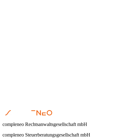
Corinna Oppermann
•
31 mars 2026
Digitalisierung
Anika Hormig
•
23 mars 2026
compleneo Rechtsanwaltsgesellschaft mbH
compleneo Steuerberatungsgesellschaft mbH