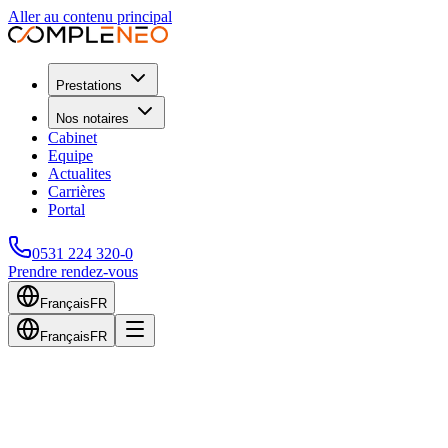
Aller au contenu principal
Prestations
Nos notaires
Cabinet
Equipe
Actualites
Carrières
Portal
0531 224 320-0
Prendre rendez-vous
Français
FR
Français
FR
Retour au blog