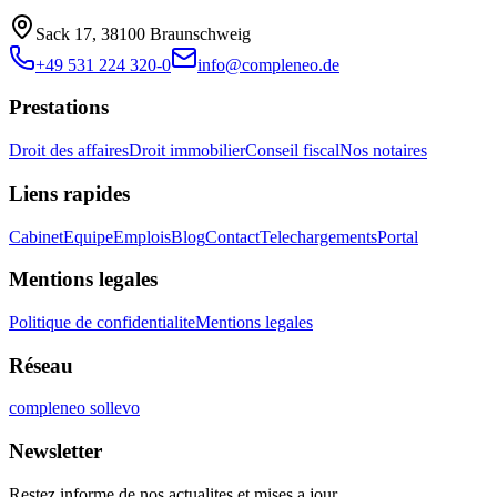
Sack 17, 38100 Braunschweig
+49 531 224 320-0
info@compleneo.de
Prestations
Droit des affaires
Droit immobilier
Conseil fiscal
Nos notaires
Liens rapides
Cabinet
Equipe
Emplois
Blog
Contact
Telechargements
Portal
Mentions legales
Politique de confidentialite
Mentions legales
Réseau
compleneo sollevo
Newsletter
Restez informe de nos actualites et mises a jour