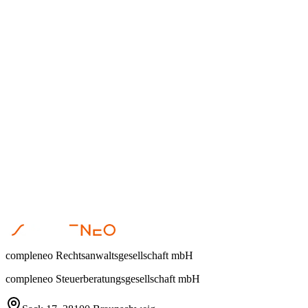
Dr. Steffen Helbing
•
23 de abril de 2026
Nachfolge
Dr. Steffen Helbing
•
22 de abril de 2026
compleneo Rechtsanwaltsgesellschaft mbH
compleneo Steuerberatungsgesellschaft mbH