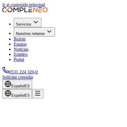
Ir al contenido principal
Servicios
Nuestros notarios
Bufete
Equipo
Noticias
Empleo
Portal
0531 224 320-0
Solicitar consulta
Español
ES
Español
ES
Volver al blog