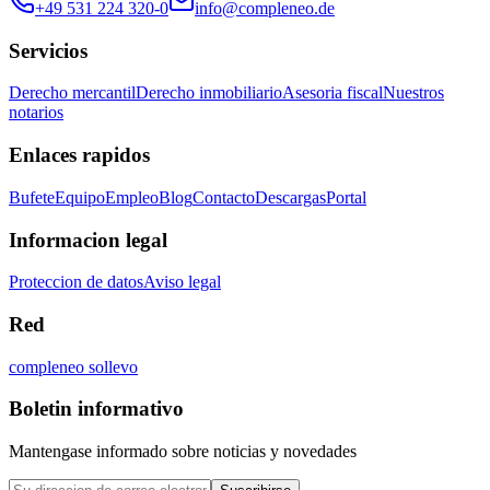
+49 531 224 320-0
info@compleneo.de
Servicios
Derecho mercantil
Derecho inmobiliario
Asesoria fiscal
Nuestros
notarios
Enlaces rapidos
Bufete
Equipo
Empleo
Blog
Contacto
Descargas
Portal
Informacion legal
Proteccion de datos
Aviso legal
Red
compleneo sollevo
Boletin informativo
Mantengase informado sobre noticias y novedades