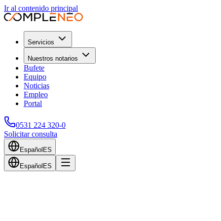
Ir al contenido principal
Servicios
Nuestros notarios
Bufete
Equipo
Noticias
Empleo
Portal
0531 224 320-0
Solicitar consulta
Español
ES
Español
ES
Volver al blog