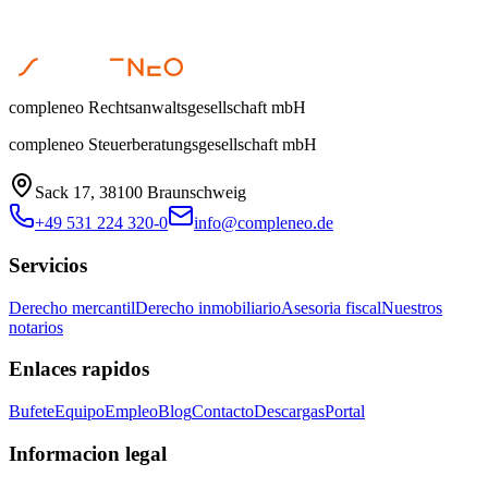
compleneo Rechtsanwaltsgesellschaft mbH
compleneo Steuerberatungsgesellschaft mbH
Sack 17, 38100 Braunschweig
+49 531 224 320-0
info@compleneo.de
Servicios
Derecho mercantil
Derecho inmobiliario
Asesoria fiscal
Nuestros
notarios
Enlaces rapidos
Bufete
Equipo
Empleo
Blog
Contacto
Descargas
Portal
Informacion legal