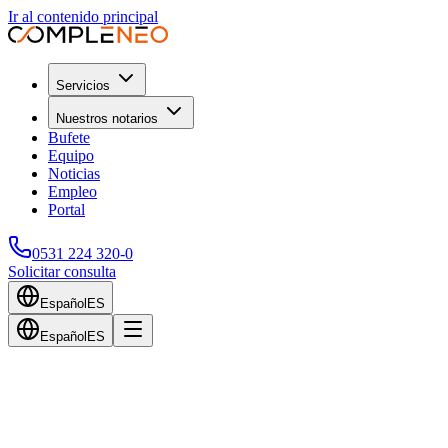
Ir al contenido principal
Servicios
Nuestros notarios
Bufete
Equipo
Noticias
Empleo
Portal
0531 224 320-0
Solicitar consulta
Español
ES
Español
ES
Volver al blog