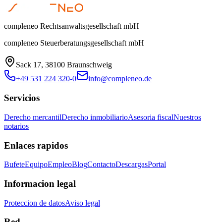
compleneo Rechtsanwaltsgesellschaft mbH
compleneo Steuerberatungsgesellschaft mbH
Sack 17, 38100 Braunschweig
+49 531 224 320-0
info@compleneo.de
Servicios
Derecho mercantil
Derecho inmobiliario
Asesoria fiscal
Nuestros
notarios
Enlaces rapidos
Bufete
Equipo
Empleo
Blog
Contacto
Descargas
Portal
Informacion legal
Proteccion de datos
Aviso legal
Red