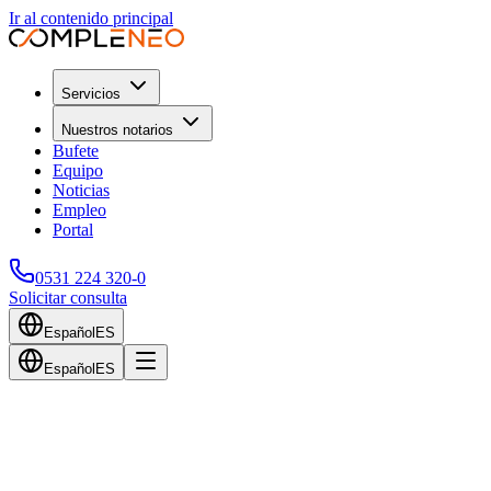
Ir al contenido principal
Servicios
Nuestros notarios
Bufete
Equipo
Noticias
Empleo
Portal
0531 224 320-0
Solicitar consulta
Español
ES
Español
ES
Volver al blog